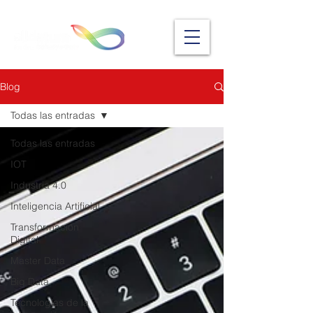
Blog
Todas las entradas
Todas las entradas
IOT
Industria 4.0
Inteligencia Artificial
Transformación
Digital
Master Data
Big Data
Tecnologías de la