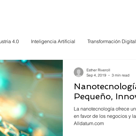
me
Services
Choose Us
Contact Us
Suppo
ustria 4.0
Inteligencia Artificial
Transformación Digital
a Información
Internet de las Cosas
Industria 5.0
Esther Riveroll
Sep 4, 2019
3 min read
Nanotecnologí
Pequeño, Inno
La nanotecnología ofrece un
en favor de los negocios y 
Alldatum.com