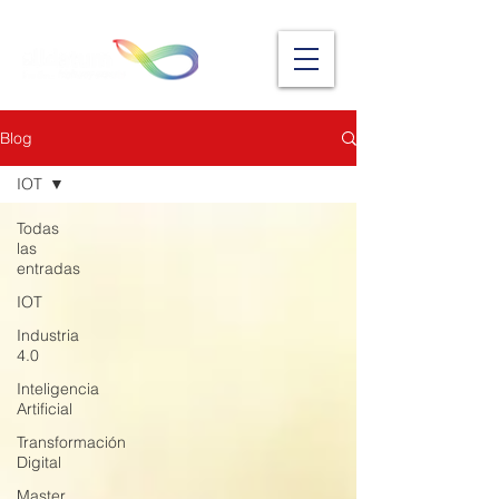
Blog
IOT
Todas
las
entradas
IOT
Industria
4.0
Inteligencia
Artificial
Transformación
Digital
Master