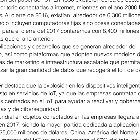
itorio conectadas a internet, mientras en el año 2000 
s
. Al cierre de 2016, existían  alrededor de 6,300 millon
ólo incluyen computadoras fijas sino cosas conectadas
 para el cierre del 2017 contaremos con 8,400 millones
s que el año anterior.
aplicaciones y desarrollos que se generan alrededor del 
do, así como plataformas que adopten nuevos modelos d
s de marketing e infraestructura escalable que permita 
lizar la gran cantidad de datos que recogerá el IoT de c
r destaca que la explosión en los dispositivos inteligen
sto en servicios de IoT, ya que las empresas contratan
 centrados en el IoT para ayudar a reactivar y goberna
icas y de ciberseguridad. 
ndial en objetos conectados en las empresas llegará a
en 2017, siendo la mayor partida dedicada a aplicacion
25,000 millones de dólares. China, América del Norte y