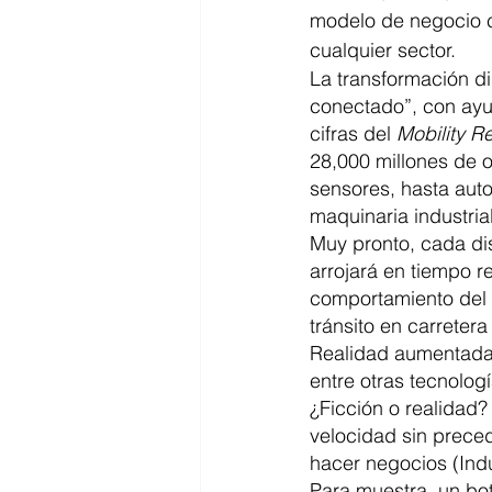
modelo de negocio co
cualquier sector.  
La transformación di
conectado”, con ayu
cifras del 
Mobility R
28,000 millones de o
sensores, hasta auto
maquinaria industria
Muy pronto, cada dis
arrojará en tiempo r
comportamiento del p
tránsito en carreter
Realidad aumentada y 
entre otras tecnolog
¿Ficción o realidad?
velocidad sin preced
hacer negocios (Indu
Para muestra, un bot