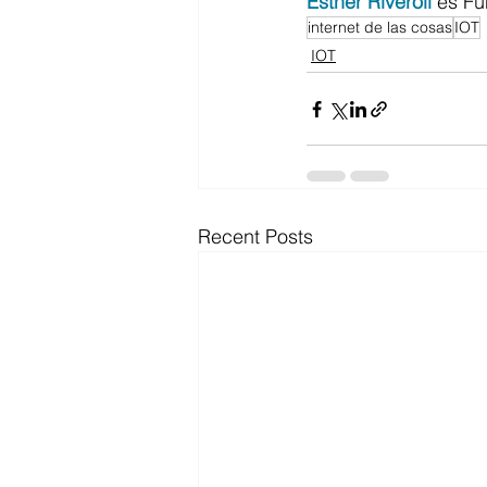
Esther Riveroll 
es Fu
internet de las cosas
IOT
IOT
Recent Posts