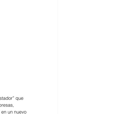
istador” que 
presas, 
e en un nuevo 