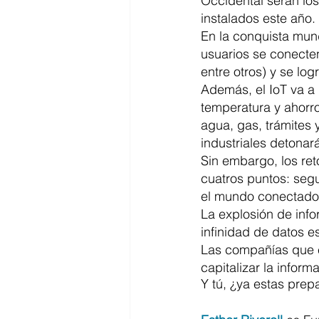
Occidental serán los
instalados este año.
En la conquista mund
usuarios se conecten 
entre otros) y se log
Además, el IoT va a 
temperatura y ahorro 
agua, gas, trámites 
industriales detonar
Sin embargo, los ret
cuatros puntos: segu
el mundo conectado 
La explosión de infor
infinidad de datos e
Las compañías que e
capitalizar la infor
Y tú, ¿ya estas prep