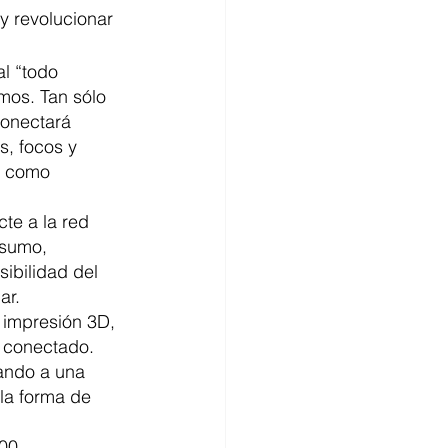
y revolucionar 
l “todo 
mos. Tan sólo 
conectará 
s, focos y 
í como 
te a la red 
nsumo,  
ibilidad del 
ar. 
, impresión 3D, 
o conectado. 
gando a una 
la forma de 
00 