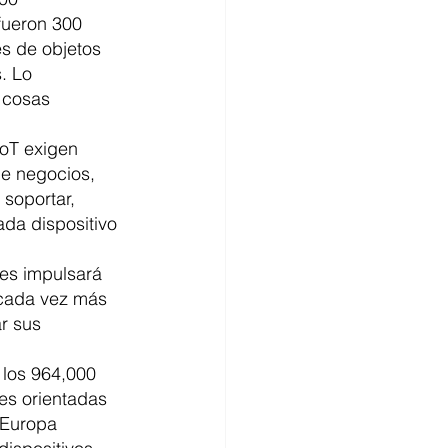
fueron 300 
es de objetos 
. Lo 
 cosas 
IoT exigen 
e negocios, 
soportar, 
ada dispositivo 
tes impulsará 
 cada vez más 
r sus 
 los 964,000 
es orientadas 
 Europa 