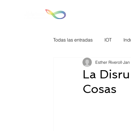
Hom
Todas las entradas
IOT
Ind
Esther Riveroll
Jan
Big Data
Tecnologías de l
La Disru
Cosas