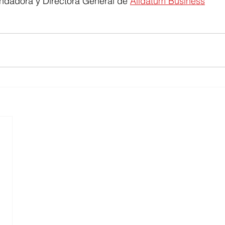
ndadora y Directora General de 
Alldatum Business