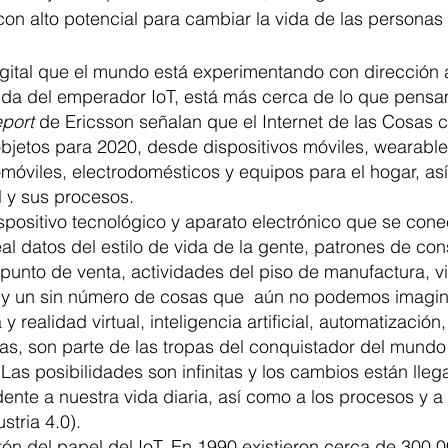
n alto potencial para cambiar la vida de las personas 
gital que el mundo está experimentando con dirección a
da del emperador IoT, está más cerca de lo que pensa
eport
 de Ericsson señalan que el Internet de las Cosas 
bjetos para 2020, desde dispositivos móviles, wearable
móviles, electrodomésticos y equipos para el hogar, as
l y sus procesos.
positivo tecnológico y aparato electrónico que se conec
eal datos del estilo de vida de la gente, patrones de co
unto de venta, actividades del piso de manufactura, vis
a y un sin número de cosas que  aún no podemos imagin
realidad virtual, inteligencia artificial, automatización
ías, son parte de las tropas del conquistador del mund
 Las posibilidades son infinitas y los cambios están lle
ente a nuestra vida diaria, así como a los procesos y a 
stria 4.0).
ón del papel del IoT. En 1990 existieron cerca de 300,0