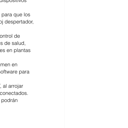
dispositivos 
 para que los 
oj despertador, 
ontrol de 
os de salud, 
es en plantas 
sumen en 
software para 
al arrojar 
 conectados. 
 podrán 