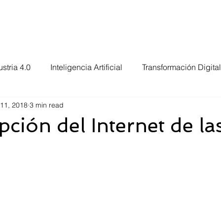
e
Services
Choose Us
Contact Us
Suppor
ustria 4.0
Inteligencia Artificial
Transformación Digital
 11, 2018
3 min read
a Información
Internet de las Cosas
Industria 5.0
pción del Internet de la