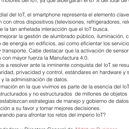
 motores del IoT, ya que albergarán el 67% del total de 
ial del IoT, el smartphone representa el elemento clave
con otros dispositivos (televisiones, refrigeradores, rel
re la tan anhelada interacción que el IoT busca.
mejorar la gestión de alumbrado público, iluminación, c
de energía en edificios, así como eficientar los servici
y transporte. Cabe destacar que la activación de sensor
á con mayor fuerza la Manufactura 4.0.  
os a resolver ante la inminente conquista del IoT se re
ridad, privacidad y control, estándares en hardware y 
y la administración de datos.
mación en la que vivimos es parte de la esencia del IoT, 
structurados y no estructurados  de millones de objetos
stablezcan estrategias de manejo y gobierno de datos
mación a su favor y tomar mejores decisiones.
arando para afrontar los retos del imperio IoT? 