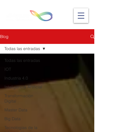
Blog
Todas las entradas
Todas las entradas
IOT
Industria 4.0
Inteligencia Artificial
Transformación
Digital
Master Data
Big Data
Tecnologías de la