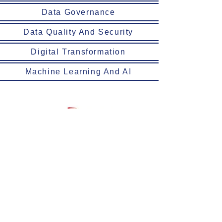
Data Governance
Data Quality And Security
Digital Transformation
Machine Learning And AI
Alldatum Business SA de CV nació
para apoyar a las empresas en su hoja
de ruta hacia la madurez de los datos
y hacer realidad las estrategias de
datos.
Gestión de datos maestros
Dato de governancia