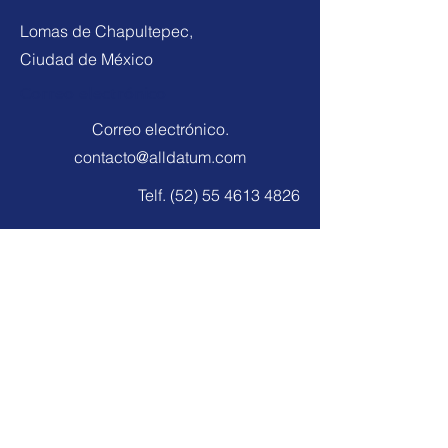
Lomas de Chapultepec,
Ciudad de México
Correo electrónico
Correo electrónico.
contacto@alldatum.com
Telf.
(52) 55 4613 4826
Alldatum Business SA de CV nació
para apoyar a las empresas en su hoja
de ruta hacia la madurez de los datos
y hacer realidad las estrategias de
datos.