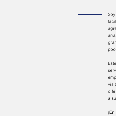
Soy 
fáci
agre
arr
gran
poc
Est
serv
emp
visi
dif
a su
¡En 