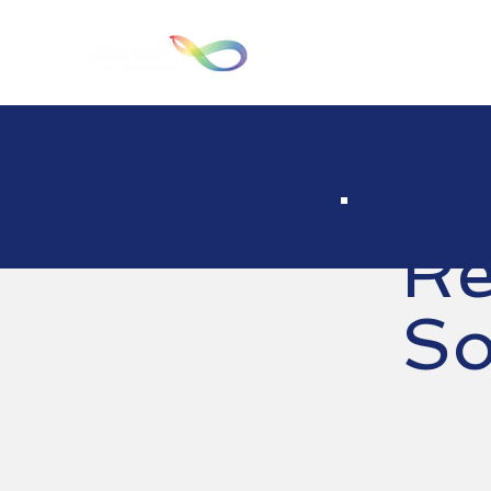
Inici
R
So