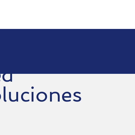
o
Servicios
Elígenos
Contacto
Apoyo
ed
luciones