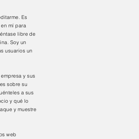
editarme. Es
c en mí para
iéntase libre de
ina. Soy un
us usuarios un
u empresa y sus
les sobre su
uénteles a sus
ocio y qué lo
taque y muestre
ios web