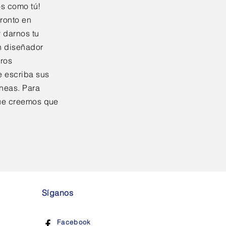
os como tú!
ronto en
 darnos tu
n diseñador
tros
e escriba sus
áneas. Para
 que creemos que
Síganos
Facebook