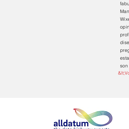
fab
Man
Wix
opi
prof
dis
pre
esta
son
&lt;V