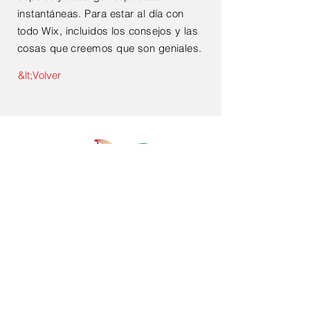
instantáneas. Para estar al día con
todo Wix, incluidos los consejos y las
cosas que creemos que son geniales.
&lt;Volver
Alldatum Business SA de CV nació
para apoyar a las empresas en su hoja
de ruta hacia la madurez de los datos
y hacer realidad las estrategias de
datos.
Gestión de datos maestros
Dato de governancia
Calidad, seguridad e integración de