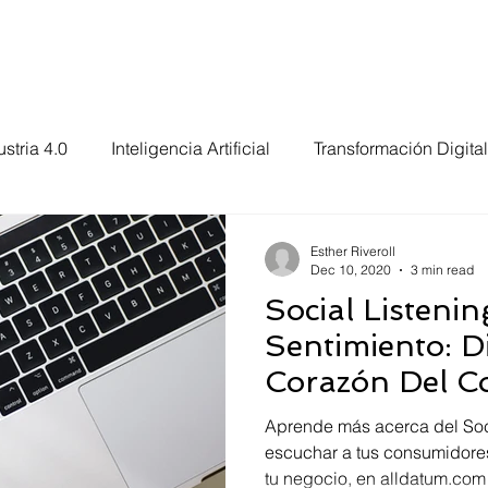
e
Services
Choose Us
Contact Us
Suppor
ustria 4.0
Inteligencia Artificial
Transformación Digital
a Información
Internet de las Cosas
Industria 5.0
Esther Riveroll
Dec 10, 2020
3 min read
Social Listenin
Sentimiento: Di
Corazón Del C
Aprende más acerca del Soc
escuchar a tus consumidore
tu negocio, en alldatum.com