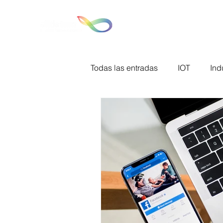
Hom
Todas las entradas
IOT
Ind
Big Data
Tecnologías de l