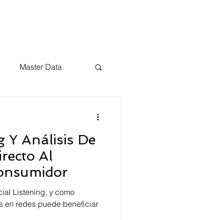
t
Blog
Master Data
g Y Análisis De
recto Al
onsumidor
ial Listening, y como
s en redes puede beneficiar